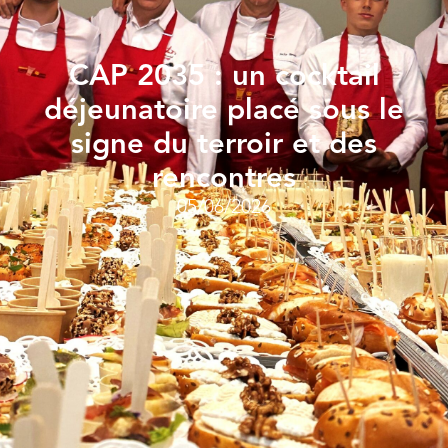
CAP 2035 : un cocktail
déjeunatoire placé sous le
signe du terroir et des
rencontres
05/06/2026