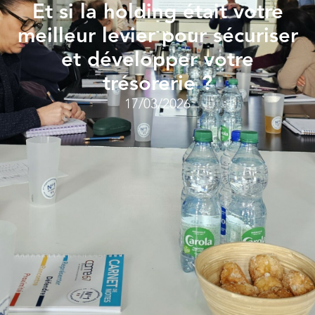
Et si la holding était votre
meilleur levier pour sécuriser
et développer votre
trésorerie ?
17/03/2026