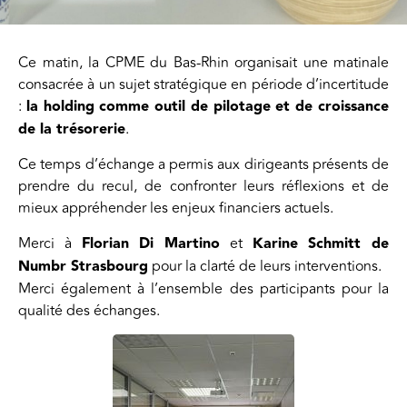
Ce
matin,
la
CPME
du
Bas-
Rhin
organisait
une
matinale
consacrée
à
un
sujet
stratégique
en
période
d’incertitude
:
la
holding
comme
outil
de
pilotage
et
de
croissance
de
la
trésorerie
.
Ce
temps
d’échange
a
permis
aux
dirigeants
présents
de
prendre
du
recul,
de
confronter
leurs
réflexions
et
de
mieux
appréhender
les
enjeux
financiers
actuels.
Merci
à
Florian
Di
Martino
et
Karine
Schmitt
de
Numbr
Strasbourg
pour
la
clarté
de
leurs
interventions.
Merci
également
à
l’ensemble
des
participants
pour
la
qualité
des
échanges.