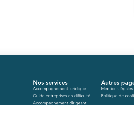
Nos services
Autres pag
Accompagnement juridique
Mentions légales
Guide entreprises en difficulté
Politique de confi
Accompagnement dirigeant
Action logement
Aides publiques
Formations gratuites