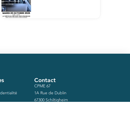
es
Contact
CPME 67
dentialité
1A Rue de Dublin
67300 Schiltigheim
03 88 75 06 18
secretariat@cpme-67.org