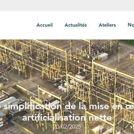
Accueil
Actualités
Ateliers
No
simplification de la mise en œu
artificialisation nette
20/02/2025