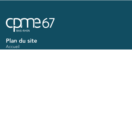
Plan du site
Accueil
Actualités
Ateliers
Nos mandats
Contact
Nos services
Accompagnement juridique
Guide entreprises en difficulté
Accompagnement dirigeant
Action logement
Aides publiques
Formations gratuites
Autres pages