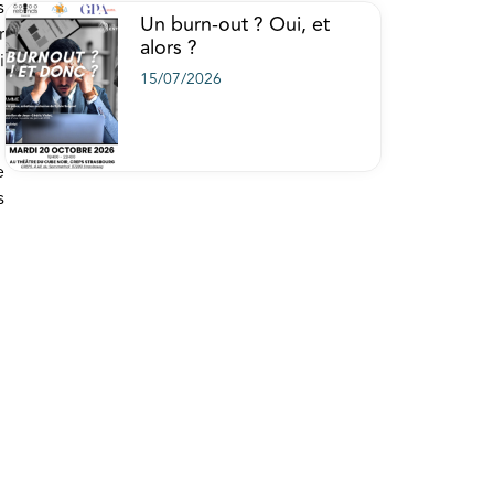
s
Un burn-out ? Oui, et
r
alors ?
i
15/07/2026
e
s