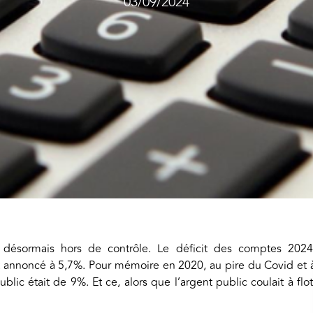
03/09/2024
désormais hors de contrôle. Le déficit des comptes 2024
st annoncé à 5,7%. Pour mémoire en 2020, au pire du Covid et 
blic était de 9%. Et ce, alors que l’argent public coulait à flot