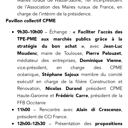
Maires ruraux de Haute-Saône, 1er vice-président
de l’Association des Maires ruraux de France, en
charge de l’intérim de la présidence.
Pavillon collectif CPME
9h30–10h00
– Échange :
« Faciliter l’accès des
TPE-PME aux marchés publics grâce à la
stratégie du bon achat »
, avec
Jean-Luc
Moudenc
, maire de Toulouse,
Pierre Pelouzet
,
médiateur des entreprises,
Dominique Vienne
,
vice-président, en charge des CPME
océanique,
Stéphane Sajoux
membre du comité
exécutif en charge de la filière Construction et
Rénovation,
Nicolas Durand
président CPME
Haute-Garonne et
Frédéric Carre
, président de la
FFB Occitanie
11h00
– Rencontre avec
Alain di Crescenzo
,
président de CCI France.
12h00–12h30
– Présentation des
propositions