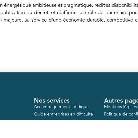
on énergétique ambitieuse et pragmatique, redit sa disponibilit
publication du décret, et réaffirme son rôle de partenaire pou
 majeure, au service d’une économie durable, compétitive e
Nos services
Autres pag
Accompagnement juridique
Mentions légales
Guide entreprises en difficulté
Politique de confi
Accompagnement dirigeant
Action logement
Aides publiques