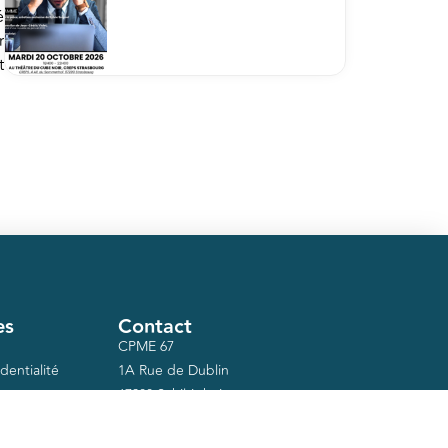
é
r
t
es
Contact
CPME 67
dentialité
1A Rue de Dublin
67300 Schiltigheim
03 88 75 06 18
secretariat@cpme-67.org