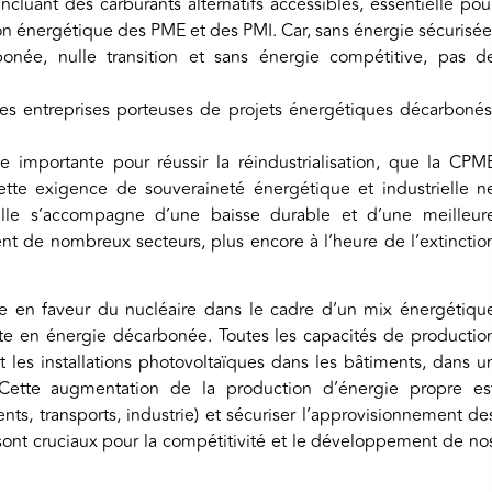
cluant des carburants alternatifs accessibles, essentielle pou
tion énergétique des PME et des PMI. Car, sans énergie sécurisée
onée, nulle transition et sans énergie compétitive, pas d
les entreprises porteuses de projets énergétiques décarbonés
e importante pour réussir la réindustrialisation, que la CPM
ette exigence de souveraineté énergétique et industrielle n
 elle s’accompagne d’une baisse durable et d’une meilleur
sent de nombreux secteurs, plus encore à l’heure de l’extinctio
e en faveur du nucléaire dans le cadre d’un mix énergétiqu
te en énergie décarbonée. Toutes les capacités de productio
les installations photovoltaïques dans les bâtiments, dans u
 Cette augmentation de la production d’énergie propre es
ents, transports, industrie) et sécuriser l’approvisionnement de
 sont cruciaux pour la compétitivité et le développement de no