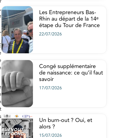
r
,
Les Entrepreneurs Bas-
e
Rhin au départ de la 14ᵉ
étape du Tour de France
,
22/07/2026
E
e
e
Congé supplémentaire
n
de naissance: ce qu’il faut
savoir
e
17/07/2026
n
n
t
s
Un burn-out ? Oui, et
s
alors ?
15/07/2026