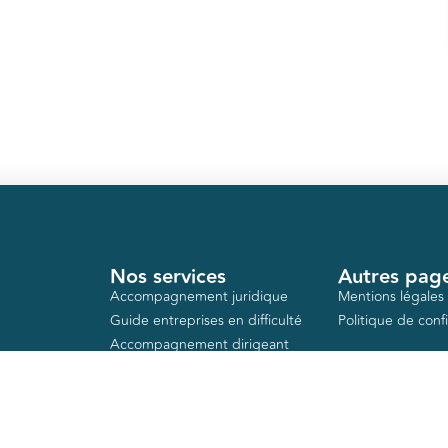
Nos services
Autres pag
Accompagnement juridique
Mentions légales
Guide entreprises en difficulté
Politique de confi
Accompagnement dirigeant
Action logement
Aides publiques
Formations gratuites