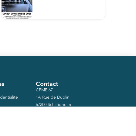
es
Contact
CPME 67
dentialité
1A Rue de Dublin
67300 Schiltigheim
03 88 75 06 18
secretariat@cpme-67.org