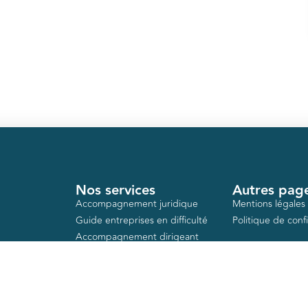
Nos services
Autres pag
Accompagnement juridique
Mentions légales
Guide entreprises en difficulté
Politique de confi
Accompagnement dirigeant
Action logement
Aides publiques
Formations gratuites