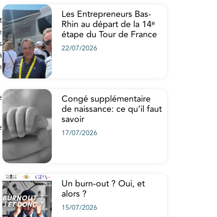
Les Entrepreneurs Bas-
t
Rhin au départ de la 14ᵉ
e
étape du Tour de France
s
22/07/2026
à
n
e
Congé supplémentaire
de naissance: ce qu’il faut
savoir
e
17/07/2026
Un burn-out ? Oui, et
alors ?
15/07/2026