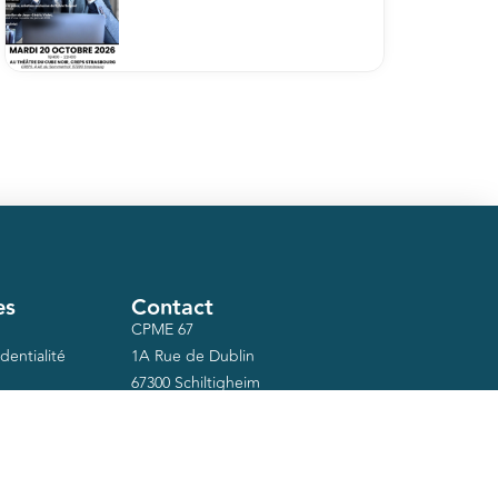
es
Contact
CPME 67
dentialité
1A Rue de Dublin
67300 Schiltigheim
03 88 75 06 18
secretariat@cpme-67.org