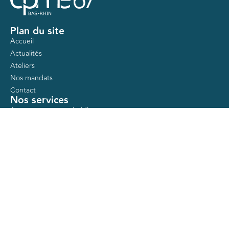
Plan du site
Accueil
Actualités
Ateliers
Nos mandats
Contact
Nos services
Accompagnement juridique
Guide entreprises en difficulté
Accompagnement dirigeant
Action logement
Aides publiques
Formations gratuites
Autres pages
Mentions légales
Politique de confidentialité
Contact
CPME 67