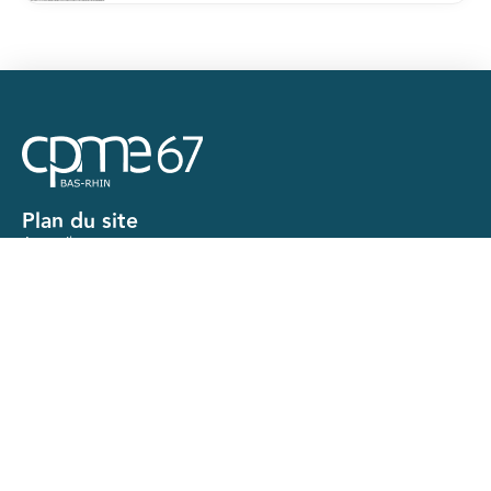
Plan du site
Accueil
Actualités
Ateliers
Nos mandats
Contact
Nos services
Accompagnement juridique
Guide entreprises en difficulté
Accompagnement dirigeant
Action logement