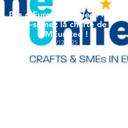
Pas d’Europe sans les PME :
co-signez la charte de
SMEunited !
08/12/2025