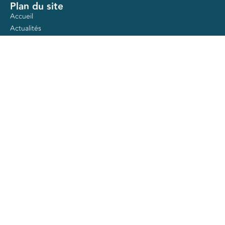
Plan du site
Accueil
Actualités
Ateliers
Nos mandats
Contact
Nos services
Accompagnement juridique
Guide entreprises en difficulté
Accompagnement dirigeant
Action logement
Aides publiques
Formations gratuites
Autres pages
Mentions légales
Politique de confidentialité
Contact
CPME 67
1A Rue de Dublin
67300 Schiltigheim