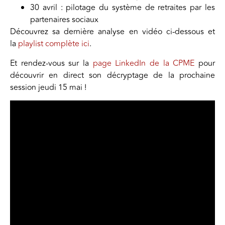
30 avril : pilotage du système de retraites par les
partenaires sociaux
Découvrez sa dernière analyse en vidéo ci-dessous et
la
playlist complète ici
.
Et rendez-vous sur la
page LinkedIn de la CPME
pour
découvrir en direct son décryptage de la prochaine
session jeudi 15 mai !