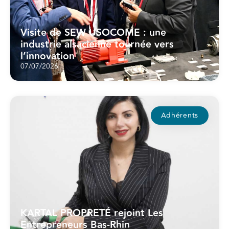
Visite de SEW USOCOME : une
industrie alsacienne tournée vers
l’innovation
07/07/2026
Adhérents
KARTAL PROPRETÉ rejoint Les
Entrepreneurs Bas-Rhin