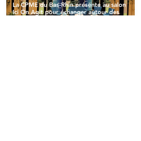
La CPME du Bas-Rhin présente au salon
Ici On Agit pour échanger autour des
enjeux RSE
18/06/2026
Dév. Durable - RSE
La CPME prend position sur la « norme
volontaire » (CSRD)
17/06/2026