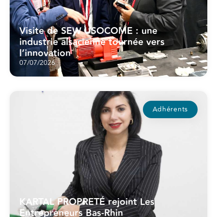
Visite de SEW USOCOME : une
industrie alsacienne tournée vers
l’innovation
07/07/2026
Adhérents
KARTAL PROPRETÉ rejoint Les
Entrepreneurs Bas-Rhin