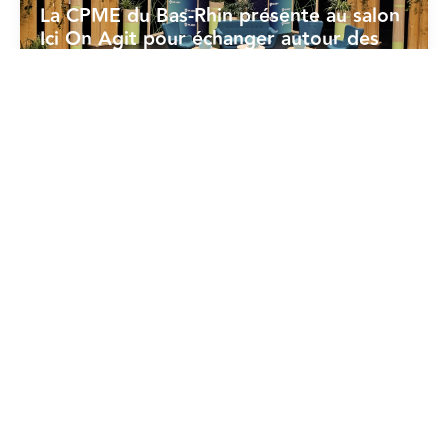
La CPME du Bas-Rhin présente au salon
Ici On Agit pour échanger autour des
enjeux RSE
18/06/2026
Dév. Durable - RSE
La CPME prend position sur la « norme
volontaire » (CSRD)
17/06/2026