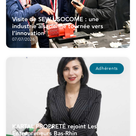
Visite de SEW USOCOME : une
industrie alsacienne tournée vers
l’innovation
07/07/2026
Adhérents
KARTAL PROPRETÉ rejoint Les
Entrepreneurs Bas-Rhin