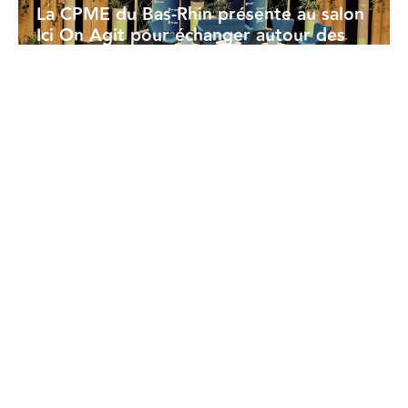
La CPME du Bas-Rhin présente au salon
Ici On Agit pour échanger autour des
enjeux RSE
18/06/2026
Dév. Durable - RSE
La CPME prend position sur la « norme
volontaire » (CSRD)
17/06/2026