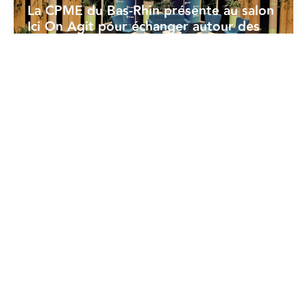
La CPME du Bas-Rhin présente au salon
Ici On Agit pour échanger autour des
enjeux RSE
18/06/2026
Dév. Durable - RSE
La CPME prend position sur la « norme
volontaire » (CSRD)
17/06/2026