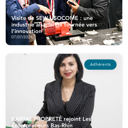
Visite de SEW USOCOME : une
industrie alsacienne tournée vers
l’innovation
07/07/2026
Adhérents
KARTAL PROPRETÉ rejoint Les
Entrepreneurs Bas-Rhin