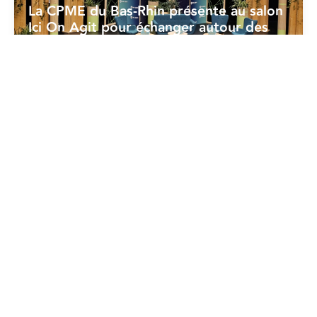
La CPME du Bas-Rhin présente au salon
Ici On Agit pour échanger autour des
enjeux RSE
18/06/2026
Dév. Durable - RSE
La CPME prend position sur la « norme
volontaire » (CSRD)
17/06/2026