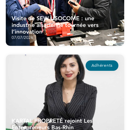
Visite de SEW USOCOME : une
industrie alsacienne tournée vers
l’innovation
07/07/2026
Adhérents
KARTAL PROPRETÉ rejoint Les
Entrepreneurs Bas-Rhin