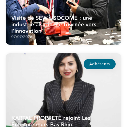
Visite de SEW USOCOME : une
industrie alsacienne tournée vers
l’innovation
07/07/2026
Adhérents
KARTAL PROPRETÉ rejoint Les
Entrepreneurs Bas-Rhin