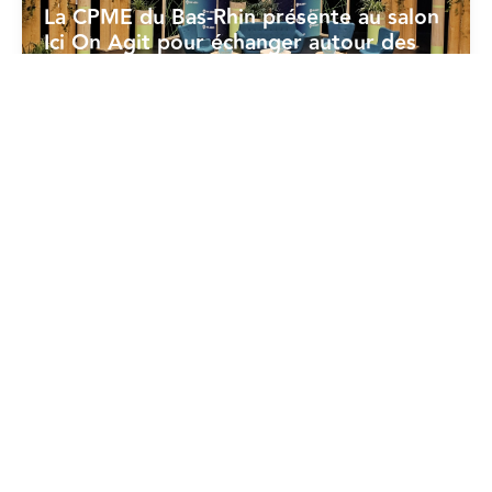
La CPME du Bas-Rhin présente au salon
Ici On Agit pour échanger autour des
enjeux RSE
18/06/2026
Dév. Durable - RSE
La CPME prend position sur la « norme
volontaire » (CSRD)
17/06/2026